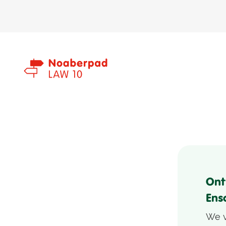
Ont
Ens
We v