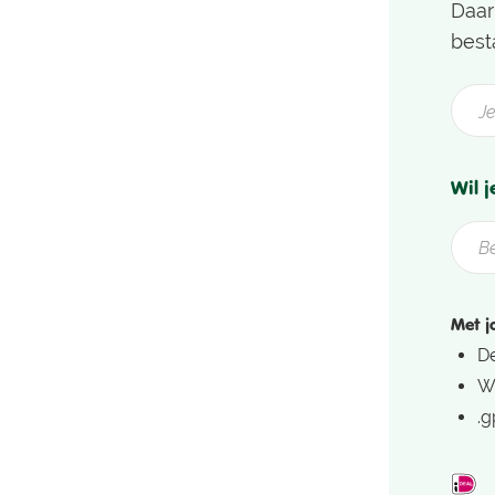
Daar
best
Wil 
Met j
D
We
.g