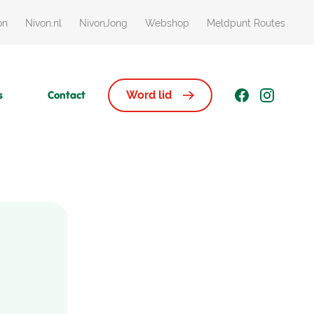
on
Nivon.nl
NivonJong
Webshop
Meldpunt Routes
s
Contact
Word lid