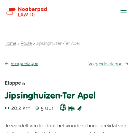
Ope
Home
>
Route
>
Jipsinghuizen-Ter Apel
Vorige
etappe
Volgende
etappe
Etappe 5
Jipsinghuizen-Ter Apel
20,2 km
5 uur
Je wandelt verder door het wonderschone beekdal van