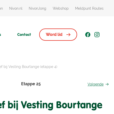
on
Nivon.nl
NivonJong
Webshop
Meldpunt Routes
s
Contact
Word lid
ef bij Vesting Bourtange (etappe 4)
Etappe 25
Volgende
ef bij Vesting Bourtange