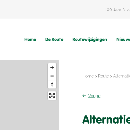
100 Jaar Niv
Home
De Route
Routewijzigingen
Nieuw
Home
>
Route
>
Alternati
Vorige
Alternati