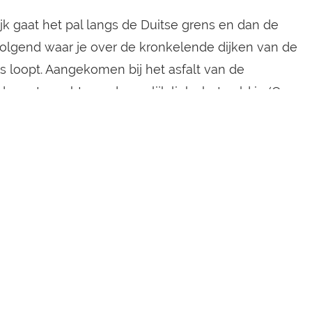
jk gaat het pal langs de Duitse grens en dan de
volgend waar je over de kronkelende dijken van de
uis loopt. Aangekomen bij het asfalt van de
 route rechts en dan gelijk links het veld in (Op
ar links brengt je bij de grensovergang waar de
 Nederlandse en Duitse zijde nog steeds staan).
ende heuvel op met een schitterend uitzicht over
schap.
 van de Zadenpandweg naar de Inundatieweg
dpad naar rechts, de Nieuwerksweg, waar
galg is geplaatst. Volgens oude kaarten heeft daar
alg gestaan ter waarschuwing aan onwelwillende
stingstad naderden.