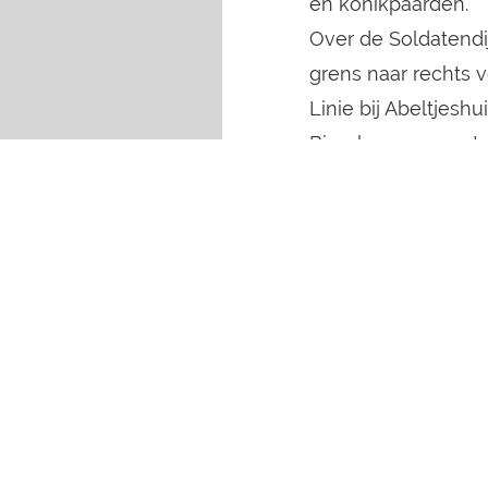
en konikpaarden.
Over de Soldatendi
grens naar rechts 
Linie bij Abeltjesh
Bisschopweg gaat de
het asfalt eerst na
douanekantoren aan
Dit gaat een glooi
het Groninger land
Na het oversteken
volgt snel een zan
verderop links een 
vroeger ook een g
personen die de ve